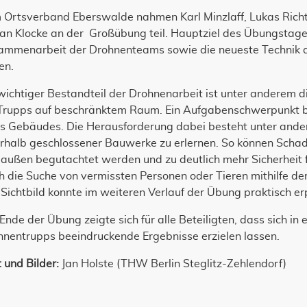
 Ortsverband Eberswalde nahmen Karl Minzlaff, Lukas Richt
fan Klocke an der Großübung teil. Hauptziel des Übungstag
ammenarbeit der Drohnenteams sowie die neueste Technik au
en.
wichtiger Bestandteil der Drohnenarbeit ist unter anderem 
Trupps auf beschränktem Raum. Ein Aufgabenschwerpunkt be
es Gebäudes. Die Herausforderung dabei besteht unter ander
erhalb geschlossener Bauwerke zu erlernen. So können Schad
außen begutachtet werden und zu deutlich mehr Sicherheit fü
h die Suche von vermissten Personen oder Tieren mithilfe 
Sichtbild konnte im weiteren Verlauf der Übung praktisch e
nde der Übung zeigte sich für alle Beteiligten, dass sich 
hnentrupps beeindruckende Ergebnisse erzielen lassen.
 und Bilder:
Jan Holste (THW Berlin Steglitz-Zehlendorf)