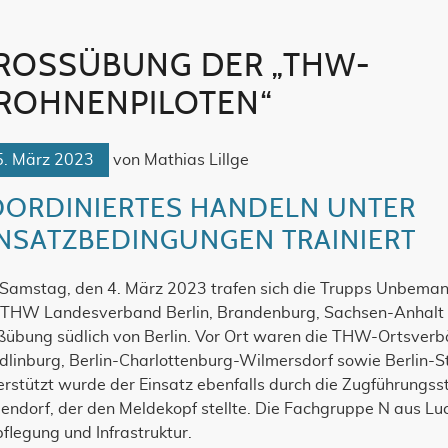
ROSSÜBUNG DER „THW-D
tion überspringen
OHNENPILOTEN“
5. März 2023
von
Mathias Lillge
OORDINIERTES HANDELN UNTER
INSATZBEDINGUNGEN TRAINIERT
Samstag, den 4. März 2023 trafen sich die Trupps Unbemann
 THW Landesverband Berlin, Brandenburg, Sachsen-Anhalt
ßübung südlich von Berlin. Vor Ort waren die THW-Ortsver
linburg, Berlin-Charlottenburg-Wilmersdorf sowie Berlin-St
rstützt wurde der Einsatz ebenfalls durch die Zugführungsst
endorf, der den Meldekopf stellte. Die Fachgruppe N aus Lu
flegung und Infrastruktur.