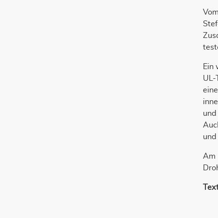
Vom
Ste
Zus
test
Ein 
UL-
ein
inn
und 
Auc
und 
Am E
Dro
Text