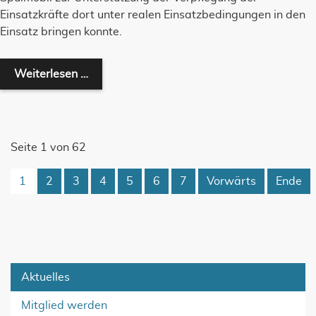
Einsatzkräfte dort unter realen Einsatzbedingungen in den
Einsatz bringen konnte.
Katastrophenschutzübung „Großwaldbrand“:
Weiterlesen …
Seite 1 von 62
1
2
3
4
5
6
7
Vorwärts
Ende
Aktuelles
Mitglied werden